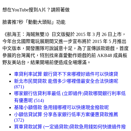
想在YouTube搜到A片？請照著做
臉書推7秒「動動大頭貼」功能
《航海王：海賊無雙3》日文版擬於 2015 年 3 月 26 日上市，
今年台北國際電玩展期間又進一步宣布將於 2015 年 5 月推出
中文版本，開發團隊可說誠意十足，為了宣傳該款遊戲，首度
參展的台灣萬代，特別找來喜愛動作遊戲的前 AKB48 成員板
野友美站台，結果開場前便造成全場爆滿。
車貸利率試算 銀行貸不下來哪裡好過件可以快速貸
新北市民間貸款 能借多少哪裡借最安全合法快速呢
(871)
哪家銀行信貸利率最低 (立即過件)貸款哪間銀行利率低
有優惠呢 (514)
基隆小額借款 急用錢哪裡可以快速現金撥款呢
小額信貸試算 分享各家銀行低率方案優惠貸款推薦
(372)
買車貸款試算 (一定過貸款)貸款急用錢如何快速過件撥