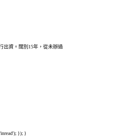
行出資。闊別15年，從未辦過
read'); }); }