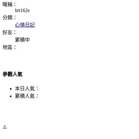
暱稱：
hrt162e
分類：
心情日記
好友：
累積中
地區：
參觀人氣
本日人氣：
累積人氣：
⚠️