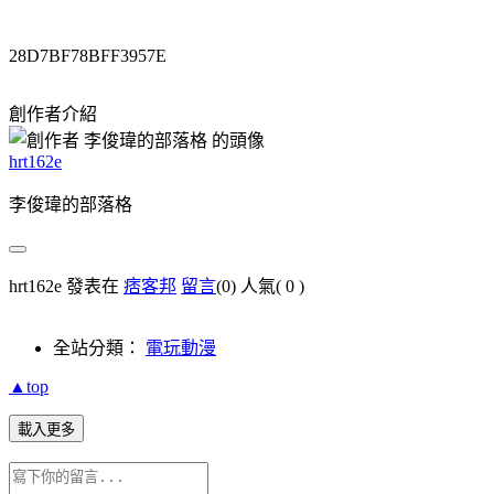
28D7BF78BFF3957E
創作者介紹
hrt162e
李俊瑋的部落格
hrt162e 發表在
痞客邦
留言
(0)
人氣(
0
)
全站分類：
電玩動漫
▲top
載入更多