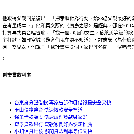
他取得父親同意復出，「把孝順化為行動，給88歲父親最好
在考量成本。」他和莫文蔚的〈廣島之戀〉是經典，卻在201
打算再找莫合唱雪恥，「找一個2.0版的女生，葛萊美等級的
主打歌，如郭富城〈難道你現在還不知道〉、許志安〈為什麼你
有一雙兒女，他說：「我計畫生６個，家裡才熱鬧！」演唱會訊息
}
創業貸款利率
台東身分證借款 專家告訴你哪借錢最安全又快
玉山債務整合 快速撥款安全管道
保單借款額度 快速辦理貸款哪家好
遊學貸款銀行 貸款哪間好過快速推薦
小額信貸比較 哪間貸款利率最低又快