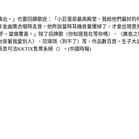
的演出。」也要回饋歌迷：「小巨蛋是最高殿堂，我給他們最好的
1年金曲獎合唱時走音，他昨說當時耳機音量爆掉了，才會出現
歌手，當做驚喜。」除了招牌歌〈你知道我在等你嗎〉、〈廣島
背著我愛別人〉、范瑋琪〈到不了〉等，作品數百首。生子大計
可洽KKTIX售票系統（）。(中國時報)