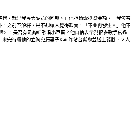
待遇，就是我最大誠意的回報。」他拒透露投資金額，「我沒有
意外，之前不解釋，是不想讓人覺得卸責，「不會再發生。」他不
之戀〉，是否有足夠紅歌唱小巨蛋？他自信表示幫很多歌手寫過
未完待續他的立陶宛籍妻子Kate昨站台獻吻並送上豬腳，２人