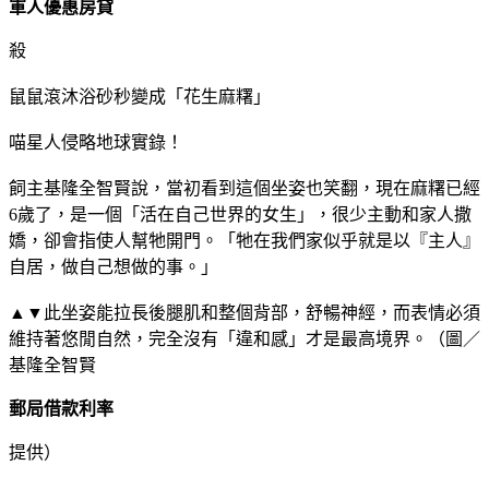
軍人優惠房貸
殺
鼠鼠滾沐浴砂秒變成「花生麻糬」
喵星人侵略地球實錄！
飼主基隆全智賢說，當初看到這個坐姿也笑翻，現在麻糬已經
6歲了，是一個「活在自己世界的女生」，很少主動和家人撒
嬌，卻會指使人幫牠開門。「牠在我們家似乎就是以『主人』
自居，做自己想做的事。」
▲▼此坐姿能拉長後腿肌和整個背部，舒暢神經，而表情必須
維持著悠閒自然，完全沒有「違和感」才是最高境界。（圖／
基隆全智賢
郵局借款利率
提供）