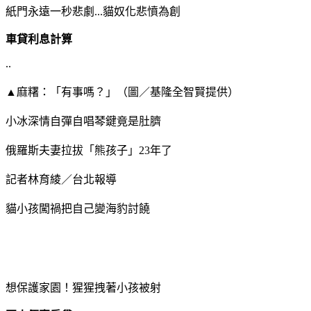
紙門永遠一秒悲劇...貓奴化悲憤為創
車貸利息計算
..
▲麻糬：「有事嗎？」（圖／基隆全智賢提供）
小冰深情自彈自唱琴鍵竟是肚臍
俄羅斯夫妻拉拔「熊孩子」23年了
記者林育綾／台北報導
貓小孩闖禍把自己變海豹討饒
想保護家園！猩猩拽著小孩被射