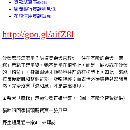
貸款試算表excel
哪間銀行貸款利息低
花旗信用貸款試算
http://goo.gl/aifZ8l
沙發應該怎麼坐？讓這隻柴犬來教你！住在基隆的柴犬「麻
糬」示範正確坐姿，牠不是坐在椅墊上，而是一屁股靠在沙發
的「椅背」，身體跟頭才順勢地往前趴在椅墊上。如此一來能
拉長後腿肌和整個背部，舒暢神經；而表情必須維持著悠閒自
然，完全沒有「違和感」才是最高境界。
▲柴犬「麻糬」示範沙發正確坐姿。（圖／基隆全智賢提供）
貓咪叼回家貓頭鷹寶寶一臉無辜
野生短尾貓一家4口來拜訪！