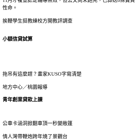
11月才複查認定輔導無效，但公文尚未跑完，已葬送6條寶貴
性命。
挨鞭學生挺教練校方開教評調查
小額信貸試算
拖吊有這麼趕？畫家KUSO字寫清楚
地方中心／桃園報導
青年創業貸款上課
公車卡涵洞掀翻車頂一秒變敞篷
情人灣帶鞭炮跨年燒了景觀台