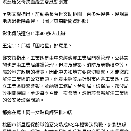
洪慈庸父母跨血緣之愛感動網友
▼鄭文燦指出，前副縣長葉世文助桃園一百多件違建、違規農
地逃過拆除命運。（圖／東森新聞資料照）
彰化傳賄選包11車400多人出遊
王定宇：邱毅「困哈星」好意思？
鄭文燦指出，工業區是由中央經濟部工業局開發管理，公共設
施也是由工業局維護管理，但涉及建築、消防及勞動檢查等，
屬於地方政府的權責，因此中央和地方要密切聯繫，才能徹底
解決工業區的公安問題。他責由經發局針對市內各工業區，成
立工業區聯繫會報，並納編工務局、勞動局、環保局、都發局
等相關機關，至少每季召開一次會議，透過該會報解決工業區
的公安及環保問題。
都妳在罵！同一女貼負評狂批20店
桃園市新屋區保齡球館惡火造成6名年輕警消殉職，針對這處