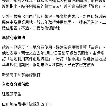
長達20年的大違建，桃檢29日追究公務員包庇圖利；市長鄭文
燦則指出，時任副縣長的葉世文去年曾開會為違建「解套」。
另外，根據《自由時報》報導，鄭文燦也表示，新屋保齡球館
屬住宅及農業用地，於83年取得使用執照，一樓為游泳池、二
樓住宅區；不過，二樓改為保齡球
車貸利率算法
館後，已違反了土地分區使用、違建及違規營業等「三違」。
他也表示，葉世文在去年3月17日召集局處首長開會，主導修
訂「農地利用案件處理流程」，增訂「輔導期」以延長農地違
建違規使用期限，限期未改善才開罰，已要求檢方徹查。
新營高中師拿藤條鞭打
台東身分證借款
睡過頭學生
山川琉璃吊橋排隊規則改了！