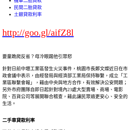
機車二胎貸款
民間二胎貸款
土銀貸款利率
http://goo.gl/aifZ8l
要童跪爬反省？母冷眼踢他引眾怒
針對日前中壢工業區發生火災事件，桃園市長鄭文燦近日在市
政會議中表示，由經發局與經濟部工業局保持聯繫，成立「工
業區聯繫會報」，藉由中央與地方合作，有效解決公安問題；
另外市府團隊自即日起針對境內23處大型賣場、商場、電影
院、百貨公司等展開聯合稽查，藉此讓民眾過更安心、安全的
生活。
二手車貸款利率